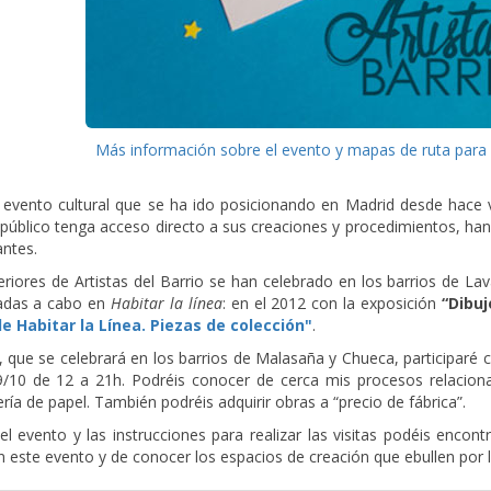
Más información sobre el evento y mapas de ruta para vi
evento cultural que se ha ido posicionando en Madrid desde hace va
l público tenga acceso directo a sus creaciones y procedimientos, han l
antes.
eriores de Artistas del Barrio se han celebrado en los barrios de La
vadas a cabo en
Habitar la línea
: en el 2012 con la exposición
“Dibuj
de Habitar la Línea. Piezas de colección"
.
, que se celebrará en los barrios de Malasaña y Chueca, participaré c
/10 de 12 a 21h. Podréis conocer de cerca mis procesos relaciona
ría de papel. También podréis adquirir obras a “precio de fábrica”.
el evento y las instrucciones para realizar las visitas podéis encon
n este evento y de conocer los espacios de creación que ebullen por l