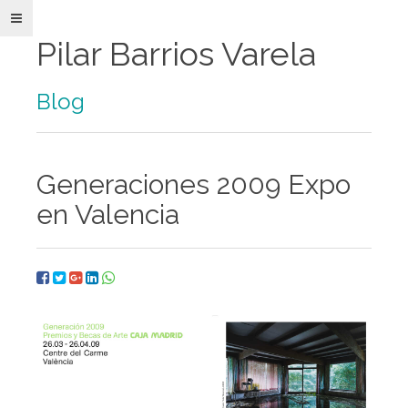
Pilar Barrios Varela
Blog
Pilar
Generaciones 2009 Expo
Barrios
Varela
en Valencia
Paper
Art
e
Ilustración
Obra