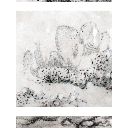
Paper
Art
Talleres
Statement
CV
Noticias
Adquisición
de
obra