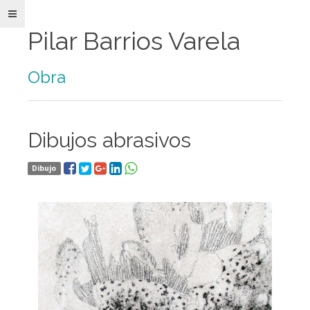
Pilar Barrios Varela
Obra
Pilar
Dibujos abrasivos
Barrios
Varela
Paper
Dibujo
Art
e
Ilustración
Obra