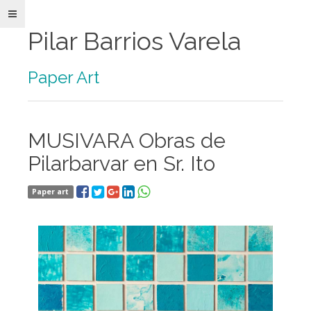
Pilar Barrios Varela
Paper Art
Pilar
MUSIVARA Obras de
Barrios
Varela
Pilarbarvar en Sr. Ito
Paper
Art
e
Paper art
Ilustración
Obra