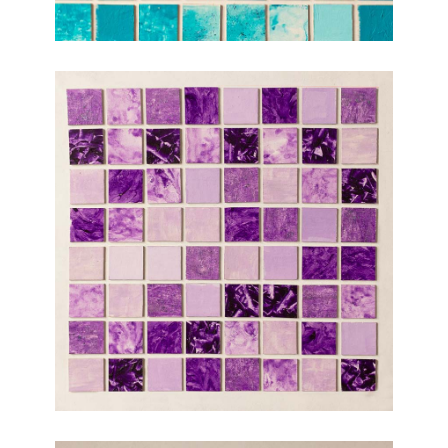
Paper
Art
Talleres
Statement
CV
Noticias
Adquisición
de
obra