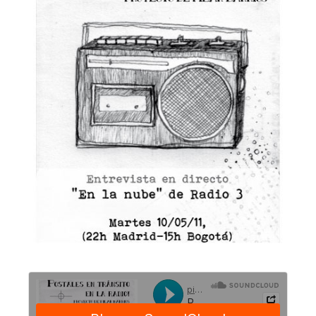
Paper
Art
Talleres
Statement
CV
Noticias
Adquisición
de
obra