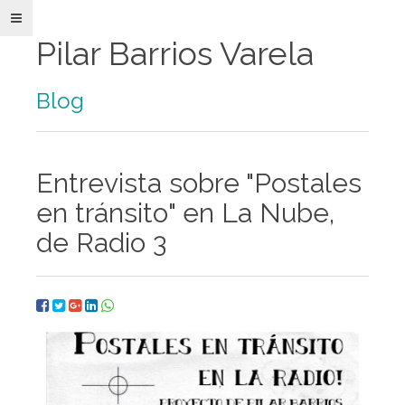
Pilar Barrios Varela
Blog
Pilar
Entrevista sobre "Postales
Barrios
Varela
en tránsito" en La Nube,
Paper
Art
de Radio 3
e
Ilustración
Obra